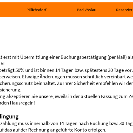
Pillichsdorf
Bad Vöslau
Reservier
AGB
– Allgemeine Geschäftsbedingungen
t erst mit Übermittlung einer Buchungsbestätigung (per Mail) als
ht.
eträgt 50% und ist binnen 14 Tagen bzw. spätestens 30 Tage vor A
überweisen. Etwaige Änderungen müssen schriftlich vereinbart we
sicherungsschutz beinhaltet. Zu Ihrer Sicherheit empfehlen wir de
sicherung.
ng akzeptieren Sie unsere jeweils in der aktuellen Fassung zum Z
nden Hausregeln!
dingung
zahlung muss innerhalb von 14 Tagen nach Buchung bzw. 30 Tage
f das auf der Rechnung angeführte Konto erfolgen.