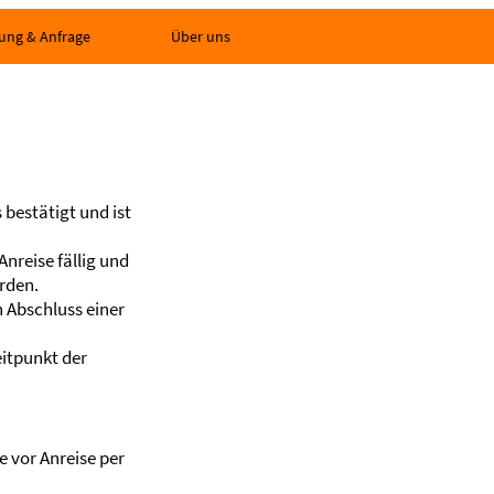
ung & Anfrage
Über uns
 bestätigt und ist
nreise fällig und
rden.
n Abschluss einer
eitpunkt der
 vor Anreise per