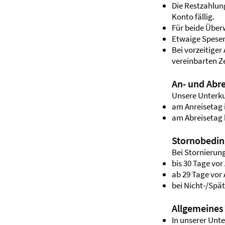
Die Restzahlun
Konto fällig.
Für beide Über
Etwaige Spesen
Bei vorzeitiger
vereinbarten Z
An- und Abre
Unsere Unterku
am Anreisetag i
am Abreisetag 
Stornobedi
Bei Stornierun
bis 30 Tage v
ab 29 Tage vo
bei Nicht-/Sp
Allgemeines
In unserer Unte