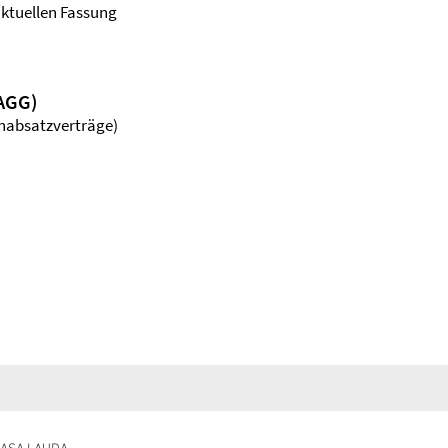
aktuellen Fassung
FAGG)
rnabsatzverträge)
: